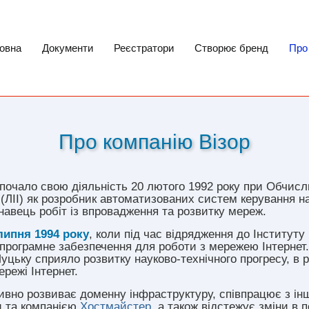
овна
Документи
Реєстратори
Створює бренд
Про
Про компанію Візор
почало свою діяльність 20 лютого 1992 року при Обчис
у (ЛІІ) як розробник автоматизованих систем керування н
онавець робіт із впровадження та розвитку мереж.
липня 1994 року
, коли під час відрядження до Інституту 
рограмне забезпечення для роботи з мережею Інтернет. 
в Луцьку сприяло розвитку науково-технічного прогресу, в 
режі Інтернет.
ивно розвиває доменну інфраструктуру, співпрацює з і
и та компанією
Хостмайстер
, а також відстежує зміни в 