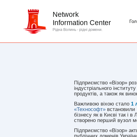
Перейти
до
Network
вмісту
Information Center
Гол
Рідна Волинь - рідні домени.
Підприємство «Візор» роз
індустріального інститут
продуктів, а також як вик
Важливою віхою стало
1 
«Технософт»
встановили п
бізнесу як в Києві так і 
створено перший вузол ме
Підприємство «Візор» акт
публічних доменів Україн