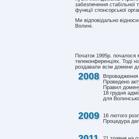
забезпечення стабільної та
функції спонсорської орга
Ми відповідально відноси
Волині.
Початок 1995р. почалося 
телеконференціях. Тоді н
роздавали всім домени д
2008
Впровадження р
Проведено акту
Правил домен
18 грудня адмі
для Волинської
2009
16 лютого роз
Процедура деле
2011
21 травня на о