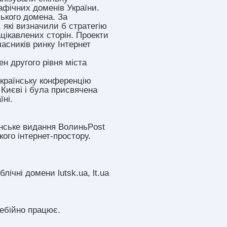
афічних доменів України.
ського домена. За
 які визначили б стратегію
цікавлених сторін. Проекти
часників ринку Інтернет
н другого рівня міста
еукраїнську конференцію
 Києві і була присвячена
їні.
инське видання ВолиньPost
ого інтернет-простору.
ічні домени lutsk.ua, lt.ua
ебійно працює.