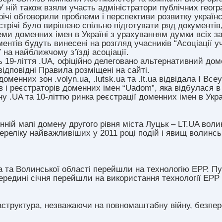
 ній також взяли участь адміністратори публічних геогр
річі обговорили проблеми і перспективи розвитку україн
трічі було вирішено спільно підготувати ряд документів,
ми доменних імен в Україні з урахуванням думки всіх за
ентів будуть винесені на розгляд учасників “Асоціації у
 на найближчому з’їзді асоціації.
ь 19-ліття .UA, офіційно делеговано альтернативний доме
 відповідні Правила розміщені на сайті.
доменних зон .volyn.ua, .lutsk.ua та .lt.ua відвідала I Вс
в і реєстраторів доменних імен “Uadom”, яка відбулася в
у .UA та 10-літтю ринка реєстрації доменних імен в Укра
нній мапі домену другого рівня міста Луцьк – LT.UA вол
реліку найважливіших у 2011 році подій і явищ волинськ
та Волинської області перейшли на технологію ЕРР. Публ
середині січня перейшли на використання технології ЕРР
структура, незважаючи на повномаштабну війну, безпер