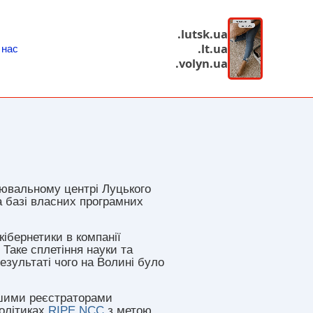
.lutsk.ua
.lt.ua
 нас
.volyn.ua
лювальному центрі Луцького
а базі власних програмних
кібернетики в компанії
Таке сплетіння науки та
результаті чого на Волині було
ншими реєстраторами
політиках
RIPE NCC
з метою