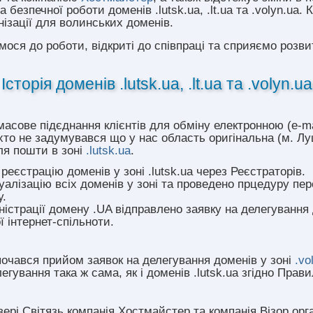
 безпечної роботи доменів .lutsk.ua, .lt.ua та .volyn.ua.
нізації для волинських доменів.
мося до роботи, відкриті до співпраці та сприяємо розв
Історія доменів .lutsk.ua, .lt.ua та .volyn.ua
масове підєднання клієнтів для обміну електронною (e-m
іхто не задумувався що у нас область оригінальна (м. Лу
ля пошти в зоні
.lutsk.ua
.
еєстрацію доменів у зоні .lutsk.ua через Реєстраторів.
алізацію всіх доменів у зоні та проведено прцедуру пер
у.
ністрації домену .UA відправлено заявку на делегування
 інтернет-спільноти.
почався прийом заявок на делегування доменів у зоні
.vo
гування така ж сама, як і доменів .lutsk.ua згідно Прав
зері Світязь компанія Хостмайстер та компанія Візор орг