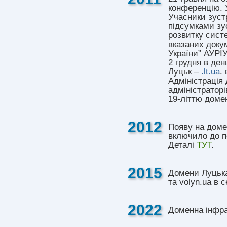
конференцію. У
Учасники зуст
підсумками зус
розвитку систе
вказаних докум
України” АУРІУ
2 грудня в ден
Луцьк –
.lt.ua
.
Адміністрація 
адміністраторі
19-літтю домен
2012
Появу на доме
включило до пе
Деталі
ТУТ
.
2015
Домени Луцька 
та volyn.ua в 
2022
Доменна інфра