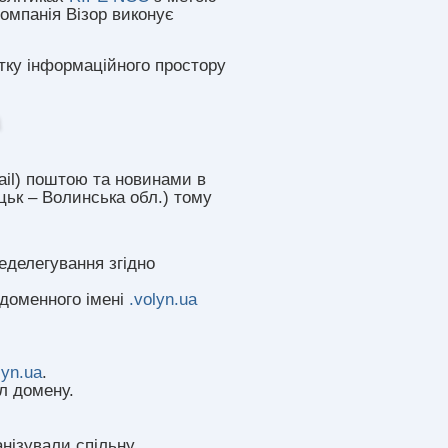
 Компанія Візор виконує
итку інформаційного простору
ail) поштою та новинами в
цьк – Волинська обл.) тому
еделегування згідно
 доменного імені
.volyn.ua
lyn.ua
.
ил домену.
анізували спільну